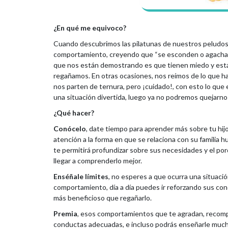
¿En qué me equivoco?
Cuando descubrimos las pilatunas de nuestros peludos, 
comportamiento, creyendo que “se esconden o agachan l
que nos están demostrando es que tienen miedo y están
regañamos. En otras ocasiones, nos reímos de lo que 
nos parten de ternura, pero ¡cuidado!, con esto lo que e
una situación divertida, luego ya no podremos quejarno
¿Qué hacer?
Conócelo
, date tiempo para aprender más sobre tu hijo
atención a la forma en que se relaciona con su familia 
te permitirá profundizar sobre sus necesidades y el por
llegar a comprenderlo mejor.
Enséñale límites
, no esperes a que ocurra una situaci
comportamiento, día a día puedes ir reforzando sus con
más beneficioso que regañarlo.
Premia
, esos comportamientos que te agradan, recomp
conductas adecuadas, e incluso podrás enseñarle much