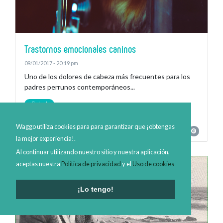
Trastornos emocionales caninos
09/01/2017 - 20:19 pm
Uno de los dolores de cabeza más frecuentes para los
padres perrunos contemporáneos...
Salud
Waggo utiliza cookies para para garantizar que ¡obtengas
Continúa leyendo
la mejor experiencia!.
Al continuar utilizando nuestro sitio y nuestra aplicación,
aceptas nuestra
Política de privacidad
y el
Uso de cookies
¡Lo tengo!